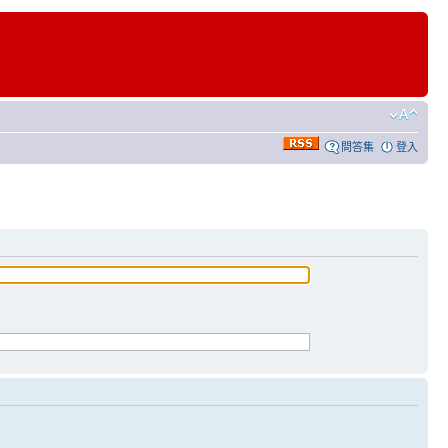
問答集
登入