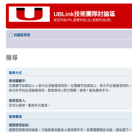
UBLink技術團隊討論區
裕笠科技(中),遠豐科技(北),鉅創科技(南)
討論區首頁
搜尋
搜尋方式
搜尋關鍵字:
在關鍵字前面加上
+
表示必須被搜尋到的。在關鍵字前面加上
-
表示不必被搜尋到的。
部分的字詞必須被搜尋到，那麼使用
|
把它隔開。使用
*
做為萬用字元。
搜尋發表人:
您可以使用 * 萬用字元搜尋。
搜尋選項
選擇搜尋版面:
選擇您想搜尋的版面。子版面會自動加入搜尋條件中，如果要關閉此功能，請反選下一