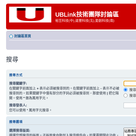
UBLink技術團隊討論區
裕笠科技(中),遠豐科技(北),鉅創科技(南)
討論區首頁
搜尋
搜尋方式
搜尋關鍵字:
在關鍵字前面加上
+
表示必須被搜尋到的。在關鍵字前面加上
-
表示不必被
搜尋
搜尋到的。如果關鍵字中僅有部分的字詞必須被搜尋到，那麼使用
|
把它隔
搜尋
開。使用
*
做為萬用字元。
搜尋發表人:
您可以使用 * 萬用字元搜尋。
搜尋選項
選擇搜尋版面:
選擇您想搜尋的版面。子版面會自動加入搜尋條件中，如果要關閉此功能，