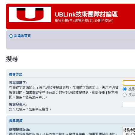
UBLink技術團隊討論區
裕笠科技(中),遠豐科技(北),鉅創科技(南)
討論區首頁
搜尋
搜尋方式
搜尋關鍵字:
在關鍵字前面加上
+
表示必須被搜尋到的。在關鍵字前面加上
-
表示不必被
搜尋
搜尋到的。如果關鍵字中僅有部分的字詞必須被搜尋到，那麼使用
|
把它隔
搜尋
開。使用
*
做為萬用字元。
搜尋發表人:
您可以使用 * 萬用字元搜尋。
搜尋選項
選擇搜尋版面:
選擇您想搜尋的版面。子版面會自動加入搜尋條件中，如果要關閉此功能，