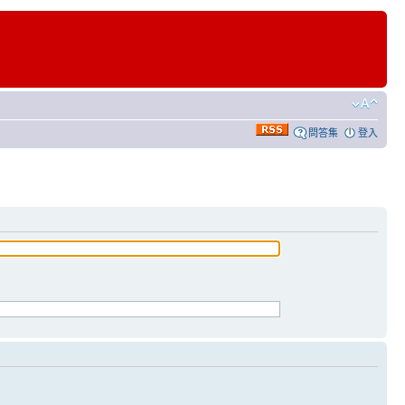
問答集
登入