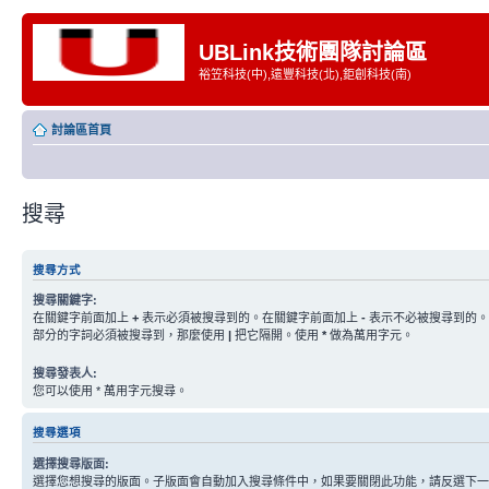
UBLink技術團隊討論區
裕笠科技(中),遠豐科技(北),鉅創科技(南)
討論區首頁
搜尋
搜尋方式
搜尋關鍵字:
在關鍵字前面加上
+
表示必須被搜尋到的。在關鍵字前面加上
-
表示不必被搜尋到的。
部分的字詞必須被搜尋到，那麼使用
|
把它隔開。使用
*
做為萬用字元。
搜尋發表人:
您可以使用 * 萬用字元搜尋。
搜尋選項
選擇搜尋版面:
選擇您想搜尋的版面。子版面會自動加入搜尋條件中，如果要關閉此功能，請反選下一