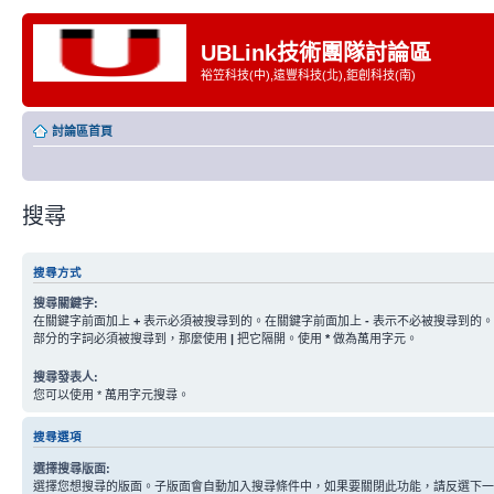
UBLink技術團隊討論區
裕笠科技(中),遠豐科技(北),鉅創科技(南)
討論區首頁
搜尋
搜尋方式
搜尋關鍵字:
在關鍵字前面加上
+
表示必須被搜尋到的。在關鍵字前面加上
-
表示不必被搜尋到的。
部分的字詞必須被搜尋到，那麼使用
|
把它隔開。使用
*
做為萬用字元。
搜尋發表人:
您可以使用 * 萬用字元搜尋。
搜尋選項
選擇搜尋版面:
選擇您想搜尋的版面。子版面會自動加入搜尋條件中，如果要關閉此功能，請反選下一