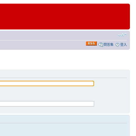
問答集
登入