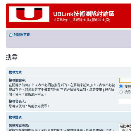
UBLink技術團隊討論區
裕笠科技(中),遠豐科技(北),鉅創科技(南)
討論區首頁
搜尋
搜尋方式
搜尋關鍵字:
在關鍵字前面加上
+
表示必須被搜尋到的。在關鍵字前面加上
-
表示不必被
搜尋
搜尋到的。如果關鍵字中僅有部分的字詞必須被搜尋到，那麼使用
|
把它隔
搜尋
開。使用
*
做為萬用字元。
搜尋發表人:
您可以使用 * 萬用字元搜尋。
搜尋選項
選擇搜尋版面:
選擇您想搜尋的版面。子版面會自動加入搜尋條件中，如果要關閉此功能，