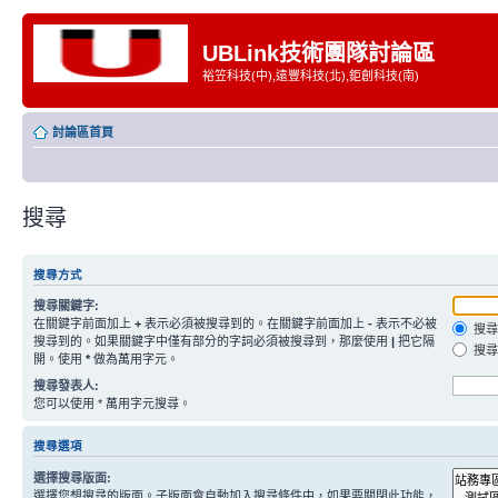
UBLink技術團隊討論區
裕笠科技(中),遠豐科技(北),鉅創科技(南)
討論區首頁
搜尋
搜尋方式
搜尋關鍵字:
在關鍵字前面加上
+
表示必須被搜尋到的。在關鍵字前面加上
-
表示不必被
搜尋
搜尋到的。如果關鍵字中僅有部分的字詞必須被搜尋到，那麼使用
|
把它隔
搜尋
開。使用
*
做為萬用字元。
搜尋發表人:
您可以使用 * 萬用字元搜尋。
搜尋選項
選擇搜尋版面:
選擇您想搜尋的版面。子版面會自動加入搜尋條件中，如果要關閉此功能，