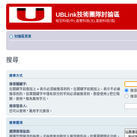
UBLink技術團隊討論區
裕笠科技(中),遠豐科技(北),鉅創科技(南)
討論區首頁
搜尋
搜尋方式
搜尋關鍵字:
在關鍵字前面加上
+
表示必須被搜尋到的。在關鍵字前面加上
-
表示不必被
搜尋
搜尋到的。如果關鍵字中僅有部分的字詞必須被搜尋到，那麼使用
|
把它隔
搜尋
開。使用
*
做為萬用字元。
搜尋發表人:
您可以使用 * 萬用字元搜尋。
搜尋選項
選擇搜尋版面:
選擇您想搜尋的版面。子版面會自動加入搜尋條件中，如果要關閉此功能，