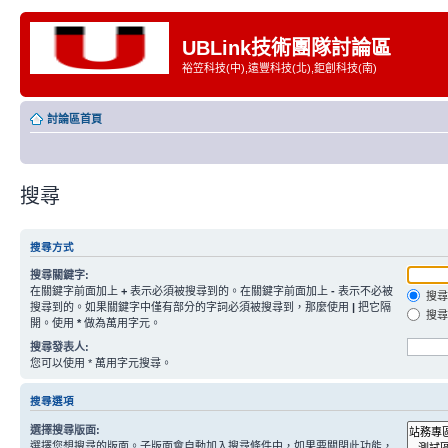
UBLink技術團隊討論區
裕笠科技(中),遠豐科技(北),鉅創科技(南)
討論區首頁
搜尋
搜尋方式
搜尋關鍵字:
在關鍵字前面加上
+
表示必須被搜尋到的。在關鍵字前面加上
-
表示不必被
搜尋
搜尋到的。如果關鍵字中僅有部分的字詞必須被搜尋到，那麼使用
|
把它隔
搜尋
開。使用
*
做為萬用字元。
搜尋發表人:
您可以使用 * 萬用字元搜尋。
搜尋選項
選擇搜尋版面:
選擇您想搜尋的版面。子版面會自動加入搜尋條件中，如果要關閉此功能，