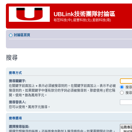
UBLink技術團隊討論區
裕笠科技(中),遠豐科技(北),鉅創科技(南)
討論區首頁
搜尋
搜尋方式
搜尋關鍵字:
在關鍵字前面加上
+
表示必須被搜尋到的。在關鍵字前面加上
-
表示不必被
搜尋
搜尋到的。如果關鍵字中僅有部分的字詞必須被搜尋到，那麼使用
|
把它隔
搜尋
開。使用
*
做為萬用字元。
搜尋發表人:
您可以使用 * 萬用字元搜尋。
搜尋選項
選擇搜尋版面:
選擇您想搜尋的版面。子版面會自動加入搜尋條件中，如果要關閉此功能，