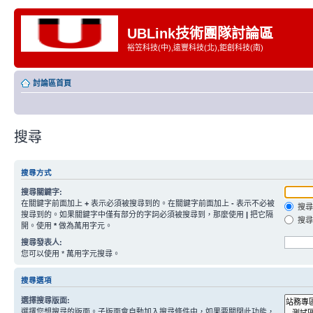
UBLink技術團隊討論區
裕笠科技(中),遠豐科技(北),鉅創科技(南)
討論區首頁
搜尋
搜尋方式
搜尋關鍵字:
在關鍵字前面加上
+
表示必須被搜尋到的。在關鍵字前面加上
-
表示不必被
搜尋
搜尋到的。如果關鍵字中僅有部分的字詞必須被搜尋到，那麼使用
|
把它隔
搜尋
開。使用
*
做為萬用字元。
搜尋發表人:
您可以使用 * 萬用字元搜尋。
搜尋選項
選擇搜尋版面:
選擇您想搜尋的版面。子版面會自動加入搜尋條件中，如果要關閉此功能，