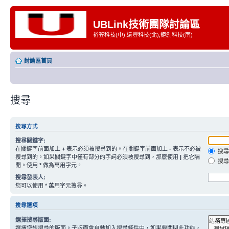
UBLink技術團隊討論區
裕笠科技(中),遠豐科技(北),鉅創科技(南)
討論區首頁
搜尋
搜尋方式
搜尋關鍵字:
在關鍵字前面加上
+
表示必須被搜尋到的。在關鍵字前面加上
-
表示不必被
搜尋
搜尋到的。如果關鍵字中僅有部分的字詞必須被搜尋到，那麼使用
|
把它隔
搜尋
開。使用
*
做為萬用字元。
搜尋發表人:
您可以使用 * 萬用字元搜尋。
搜尋選項
選擇搜尋版面:
選擇您想搜尋的版面。子版面會自動加入搜尋條件中，如果要關閉此功能，