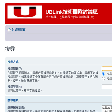
UBLink技術團隊討論區
裕笠科技(中),遠豐科技(北),鉅創科技(南)
討論區首頁
搜尋
搜尋方式
搜尋關鍵字:
在關鍵字前面加上
+
表示必須被搜尋到的。在關鍵字前面加上
-
表示不必被
搜尋
搜尋到的。如果關鍵字中僅有部分的字詞必須被搜尋到，那麼使用
|
把它隔
搜尋
開。使用
*
做為萬用字元。
搜尋發表人:
您可以使用 * 萬用字元搜尋。
搜尋選項
選擇搜尋版面:
選擇您想搜尋的版面。子版面會自動加入搜尋條件中，如果要關閉此功能，