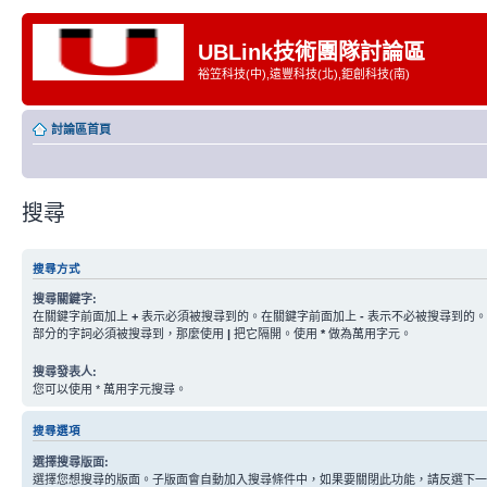
UBLink技術團隊討論區
裕笠科技(中),遠豐科技(北),鉅創科技(南)
討論區首頁
搜尋
搜尋方式
搜尋關鍵字:
在關鍵字前面加上
+
表示必須被搜尋到的。在關鍵字前面加上
-
表示不必被搜尋到的。
部分的字詞必須被搜尋到，那麼使用
|
把它隔開。使用
*
做為萬用字元。
搜尋發表人:
您可以使用 * 萬用字元搜尋。
搜尋選項
選擇搜尋版面:
選擇您想搜尋的版面。子版面會自動加入搜尋條件中，如果要關閉此功能，請反選下一