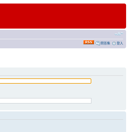
問答集
登入