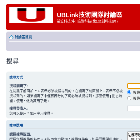
UBLink技術團隊討論區
裕笠科技(中),遠豐科技(北),鉅創科技(南)
討論區首頁
搜尋
搜尋方式
搜尋關鍵字:
在關鍵字前面加上
+
表示必須被搜尋到的。在關鍵字前面加上
-
表示不必被
搜尋
搜尋到的。如果關鍵字中僅有部分的字詞必須被搜尋到，那麼使用
|
把它隔
搜尋
開。使用
*
做為萬用字元。
搜尋發表人:
您可以使用 * 萬用字元搜尋。
搜尋選項
選擇搜尋版面:
選擇您想搜尋的版面。子版面會自動加入搜尋條件中，如果要關閉此功能，