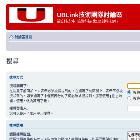
UBLink技術團隊討論區
裕笠科技(中),遠豐科技(北),鉅創科技(南)
討論區首頁
搜尋
搜尋方式
搜尋關鍵字:
在關鍵字前面加上
+
表示必須被搜尋到的。在關鍵字前面加上
-
表示不必被
搜尋
搜尋到的。如果關鍵字中僅有部分的字詞必須被搜尋到，那麼使用
|
把它隔
搜尋
開。使用
*
做為萬用字元。
搜尋發表人:
您可以使用 * 萬用字元搜尋。
搜尋選項
選擇搜尋版面:
選擇您想搜尋的版面。子版面會自動加入搜尋條件中，如果要關閉此功能，