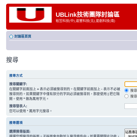
UBLink技術團隊討論區
裕笠科技(中),遠豐科技(北),鉅創科技(南)
討論區首頁
搜尋
搜尋方式
搜尋關鍵字:
在關鍵字前面加上
+
表示必須被搜尋到的。在關鍵字前面加上
-
表示不必被
搜尋
搜尋到的。如果關鍵字中僅有部分的字詞必須被搜尋到，那麼使用
|
把它隔
搜尋
開。使用
*
做為萬用字元。
搜尋發表人:
您可以使用 * 萬用字元搜尋。
搜尋選項
選擇搜尋版面:
選擇您想搜尋的版面。子版面會自動加入搜尋條件中，如果要關閉此功能，