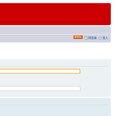
問答集
登入