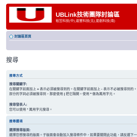
UBLink技術團隊討論區
裕笠科技(中),遠豐科技(北),鉅創科技(南)
討論區首頁
搜尋
搜尋方式
搜尋關鍵字:
在關鍵字前面加上
+
表示必須被搜尋到的。在關鍵字前面加上
-
表示不必被搜尋到的。
部分的字詞必須被搜尋到，那麼使用
|
把它隔開。使用
*
做為萬用字元。
搜尋發表人:
您可以使用 * 萬用字元搜尋。
搜尋選項
選擇搜尋版面:
選擇您想搜尋的版面。子版面會自動加入搜尋條件中，如果要關閉此功能，請反選下一