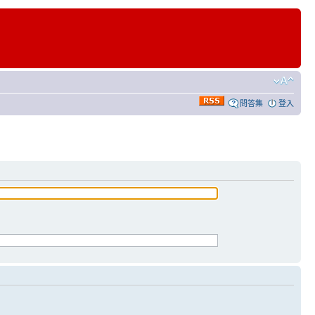
問答集
登入