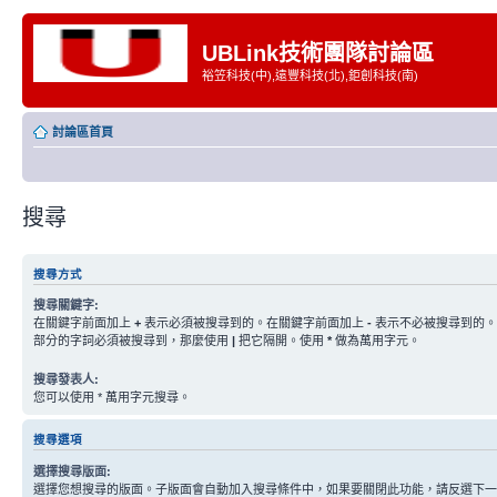
UBLink技術團隊討論區
裕笠科技(中),遠豐科技(北),鉅創科技(南)
討論區首頁
搜尋
搜尋方式
搜尋關鍵字:
在關鍵字前面加上
+
表示必須被搜尋到的。在關鍵字前面加上
-
表示不必被搜尋到的。
部分的字詞必須被搜尋到，那麼使用
|
把它隔開。使用
*
做為萬用字元。
搜尋發表人:
您可以使用 * 萬用字元搜尋。
搜尋選項
選擇搜尋版面:
選擇您想搜尋的版面。子版面會自動加入搜尋條件中，如果要關閉此功能，請反選下一