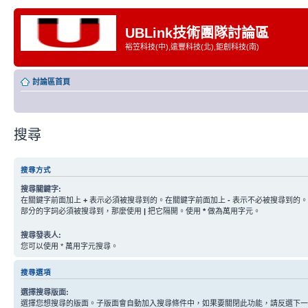
UBLink技術團隊討論區
裕笠科技(中),遠豐科技(北),鉅創科技(南)
討論區首頁
搜尋
搜尋方式
搜尋關鍵字:
在關鍵字前面加上
+
表示必須被搜尋到的。在關鍵字前面加上
-
表示不必被搜尋到的。
部分的字詞必須被搜尋到，那麼使用
|
把它隔開。使用
*
做為萬用字元。
搜尋發表人:
您可以使用 * 萬用字元搜尋。
搜尋選項
選擇搜尋版面:
選擇您想搜尋的版面。子版面會自動加入搜尋條件中，如果要關閉此功能，請反選下一