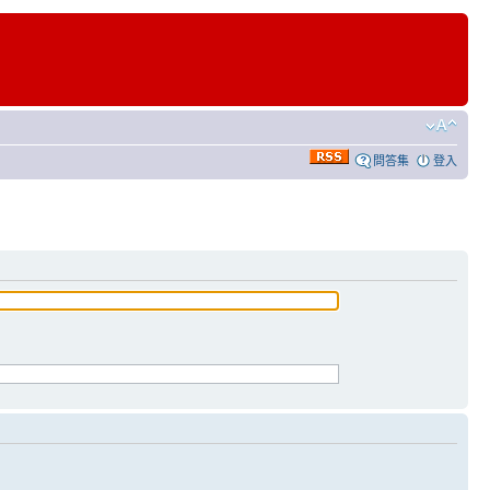
問答集
登入