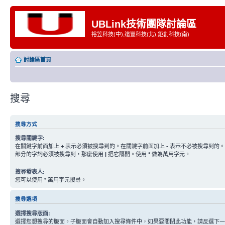
UBLink技術團隊討論區
裕笠科技(中),遠豐科技(北),鉅創科技(南)
討論區首頁
搜尋
搜尋方式
搜尋關鍵字:
在關鍵字前面加上
+
表示必須被搜尋到的。在關鍵字前面加上
-
表示不必被搜尋到的。
部分的字詞必須被搜尋到，那麼使用
|
把它隔開。使用
*
做為萬用字元。
搜尋發表人:
您可以使用 * 萬用字元搜尋。
搜尋選項
選擇搜尋版面:
選擇您想搜尋的版面。子版面會自動加入搜尋條件中，如果要關閉此功能，請反選下一