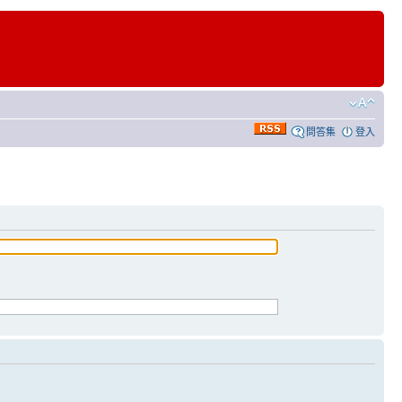
問答集
登入