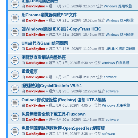
阻擋Line電腦版廣告
由
DarkSkyline
» 週一 7月 27日, 2026年 3:16 pm 位於
Windows 應用軟體
用Chrome瀏覽器開啟PDF文件
由
DarkSkyline
» 週二 7月 21日, 2026年 10:52 pm 位於
Windows 應用軟體
讓Windows開啟HEIC照片-CopyTrans HEIC
由
DarkSkyline
» 週二 7月 21日, 2026年 10:46 pm 位於
Windows 應用軟體
UMail代收Gamil信箱問題
由
DarkSkyline
» 週二 7月 14日, 2026年 11:29 am 位於
UBLINK 應用問題區
瀏覽器查看網站完整路徑
由
DarkSkyline
» 週三 7月 1日, 2026年 6:30 pm 位於
windows 作業系統
重啟還原
由
DarkSkyline
» 週二 6月 23日, 2026年 3:31 pm 位於
software
[硬碟檢測]CrystalDiskInfo V9.9.1
由
DarkSkyline
» 週六 5月 23日, 2026年 12:29 pm 位於
software
Outlook修改登錄檔 (Registry) 強制 UTF-8編碼
由
DarkSkyline
» 週三 5月 6日, 2026年 4:05 pm 位於
Windows 應用軟體
免費無廣告全能下載工具-Fluxdown
由
DarkSkyline
» 週一 4月 20日, 2026年 11:46 am 位於
software
免費開源網路測速軟體-OpenSpeedTest網頁版
由
DarkSkyline
» 週二 4月 7日, 2026年 3:38 pm 位於
software