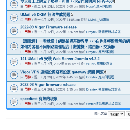
今天員工上網去了那裡，可查，小公司最適用 NFW-460
由
門神
» 週二 9月 13日, 2022年 5:00 pm 位於
Nusoft 應用問題區
UMail v5 DKIM 無法生成問題
由
門神
» 週一 9月 12日, 2022年 11:05 am 位於
UMAIL_V5專區
2022-09 Vigor Firmware release
由
門神
» 週一 9月 12日, 2022年 9:26 am 位於
Draytek 軔體更新討論區
【弱電通】一看就懂！網路架構基礎教學，小白也能輕鬆理解的網
如何將各種不同網路設備組合｜數據機、路由器、交換器
由
門神
» 週一 9月 12日, 2022年 8:59 am 位於
Draytek 應用問題區
141.UMail v5 安裝 Web Server Joomla v4.2.2
由
門神
» 週三 9月 7日, 2022年 9:10 am 位於
UBLINK 應用問題區
Vigor VPN 遠端設備沒有設定 gateway 網關 閘道
由
門神
» 週一 8月 29日, 2022年 4:45 pm 位於
Draytek 應用問題區
2022-08 Vigor firmware release
由
門神
» 週五 8月 26日, 2022年 1:35 pm 位於
Draytek 軔體更新討論區
speedtest 有趣的現象
由
門神
» 週三 8月 24日, 2022年 9:56 am 位於
Switch特殊應用討論專區
顯示文章