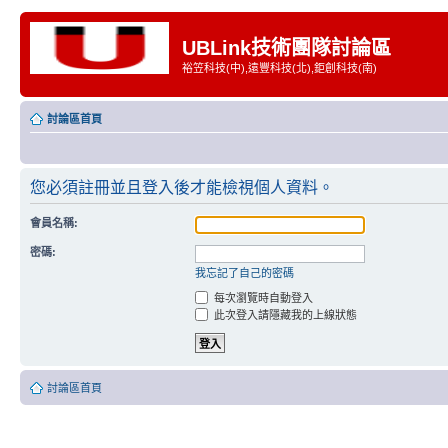
UBLink技術團隊討論區
裕笠科技(中),遠豐科技(北),鉅創科技(南)
討論區首頁
您必須註冊並且登入後才能檢視個人資料。
會員名稱:
密碼:
我忘記了自己的密碼
每次瀏覽時自動登入
此次登入請隱藏我的上線狀態
討論區首頁