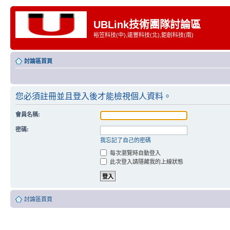
UBLink技術團隊討論區
裕笠科技(中),遠豐科技(北),鉅創科技(南)
討論區首頁
您必須註冊並且登入後才能檢視個人資料。
會員名稱:
密碼:
我忘記了自己的密碼
每次瀏覽時自動登入
此次登入請隱藏我的上線狀態
討論區首頁