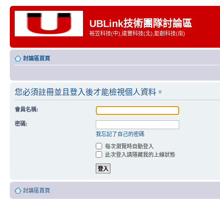
UBLink技術團隊討論區
裕笠科技(中),遠豐科技(北),鉅創科技(南)
討論區首頁
您必須註冊並且登入後才能檢視個人資料。
會員名稱:
密碼:
我忘記了自己的密碼
每次瀏覽時自動登入
此次登入請隱藏我的上線狀態
討論區首頁