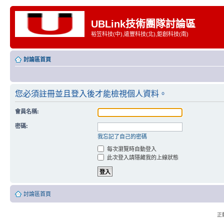
UBLink技術團隊討論區
裕笠科技(中),遠豐科技(北),鉅創科技(南)
討論區首頁
您必須註冊並且登入後才能檢視個人資料。
會員名稱:
密碼:
我忘記了自己的密碼
每次瀏覽時自動登入
此次登入請隱藏我的上線狀態
討論區首頁
正