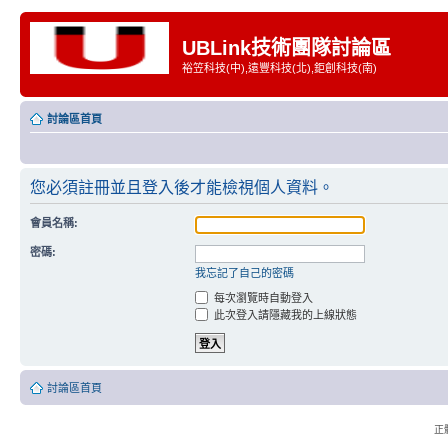
UBLink技術團隊討論區
裕笠科技(中),遠豐科技(北),鉅創科技(南)
討論區首頁
您必須註冊並且登入後才能檢視個人資料。
會員名稱:
密碼:
我忘記了自己的密碼
每次瀏覽時自動登入
此次登入請隱藏我的上線狀態
討論區首頁
正