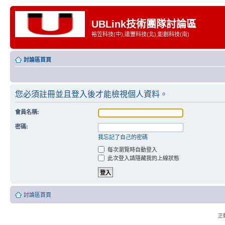
UBLink技術團隊討論區
裕笠科技(中),遠豐科技(北),鉅創科技(南)
討論區首頁
您必須註冊並且登入後才能檢視個人資料。
會員名稱:
密碼:
我忘記了自己的密碼
每次瀏覽時自動登入
此次登入請隱藏我的上線狀態
討論區首頁
正