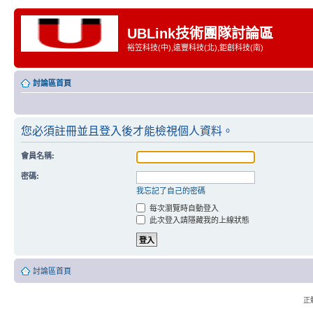
UBLink技術團隊討論區
裕笠科技(中),遠豐科技(北),鉅創科技(南)
討論區首頁
您必須註冊並且登入後才能檢視個人資料。
會員名稱:
密碼:
我忘記了自己的密碼
每次瀏覽時自動登入
此次登入請隱藏我的上線狀態
討論區首頁
正