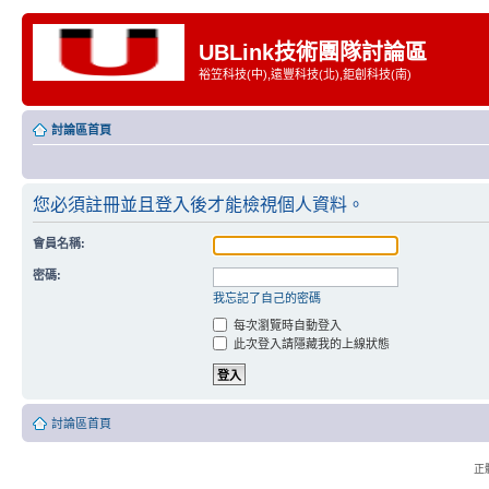
UBLink技術團隊討論區
裕笠科技(中),遠豐科技(北),鉅創科技(南)
討論區首頁
您必須註冊並且登入後才能檢視個人資料。
會員名稱:
密碼:
我忘記了自己的密碼
每次瀏覽時自動登入
此次登入請隱藏我的上線狀態
討論區首頁
正