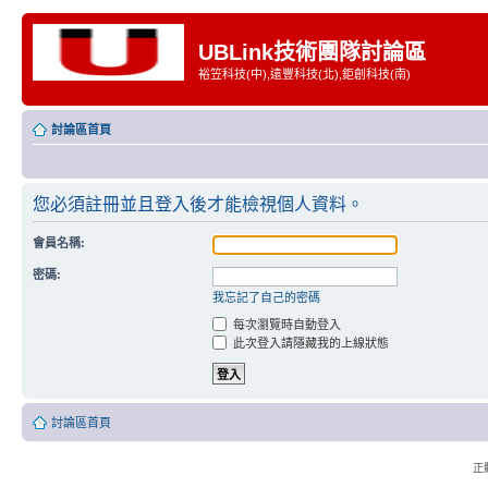
UBLink技術團隊討論區
裕笠科技(中),遠豐科技(北),鉅創科技(南)
討論區首頁
您必須註冊並且登入後才能檢視個人資料。
會員名稱:
密碼:
我忘記了自己的密碼
每次瀏覽時自動登入
此次登入請隱藏我的上線狀態
討論區首頁
正