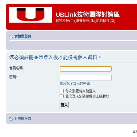
UBLink技術團隊討論區
裕笠科技(中),遠豐科技(北),鉅創科技(南)
討論區首頁
您必須註冊並且登入後才能檢視個人資料。
會員名稱:
密碼:
我忘記了自己的密碼
每次瀏覽時自動登入
此次登入請隱藏我的上線狀態
討論區首頁
正