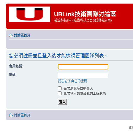
UBLink技術團隊討論區
裕笠科技(中),遠豐科技(北),鉅創科技(南)
討論區首頁
您必須註冊並且登入後才能檢視管理團隊列表。
會員名稱:
密碼:
我忘記了自己的密碼
每次瀏覽時自動登入
此次登入請隱藏我的上線狀態
討論區首頁
正