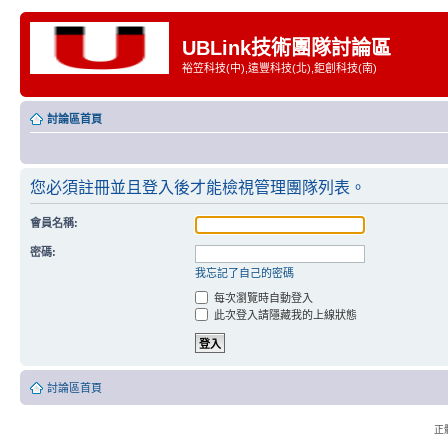
UBLink技術團隊討論區
裕笠科技(中),遠豐科技(北),鉅創科技(南)
討論區首頁
您必須註冊並且登入後才能檢視管理團隊列表。
會員名稱:
密碼:
我忘記了自己的密碼
每次瀏覽時自動登入
此次登入請隱藏我的上線狀態
討論區首頁
正