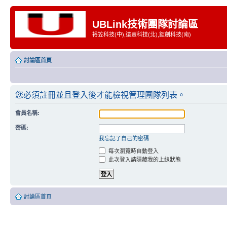
UBLink技術團隊討論區
裕笠科技(中),遠豐科技(北),鉅創科技(南)
討論區首頁
您必須註冊並且登入後才能檢視管理團隊列表。
會員名稱:
密碼:
我忘記了自己的密碼
每次瀏覽時自動登入
此次登入請隱藏我的上線狀態
討論區首頁