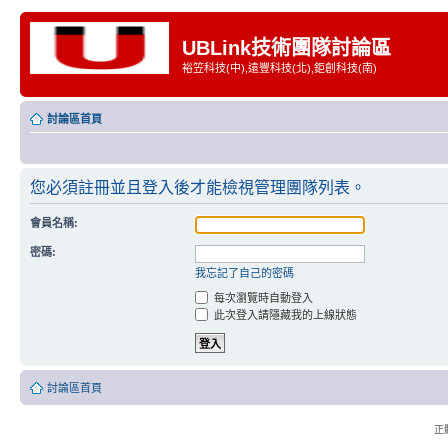
UBLink技術團隊討論區
裕笠科技(中),遠豐科技(北),鉅創科技(南)
討論區首頁
您必須註冊並且登入後才能檢視管理團隊列表。
會員名稱:
密碼:
我忘記了自己的密碼
每次瀏覽時自動登入
此次登入請隱藏我的上線狀態
討論區首頁
正