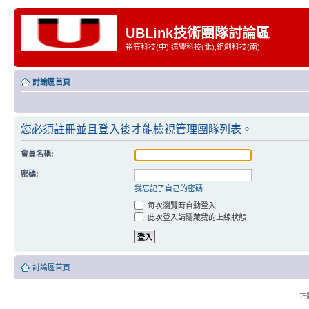
UBLink技術團隊討論區
裕笠科技(中),遠豐科技(北),鉅創科技(南)
討論區首頁
您必須註冊並且登入後才能檢視管理團隊列表。
會員名稱:
密碼:
我忘記了自己的密碼
每次瀏覽時自動登入
此次登入請隱藏我的上線狀態
討論區首頁
正