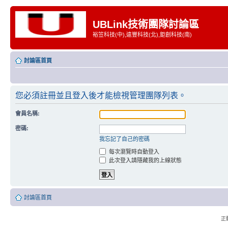
UBLink技術團隊討論區
裕笠科技(中),遠豐科技(北),鉅創科技(南)
討論區首頁
您必須註冊並且登入後才能檢視管理團隊列表。
會員名稱:
密碼:
我忘記了自己的密碼
每次瀏覽時自動登入
此次登入請隱藏我的上線狀態
討論區首頁
正