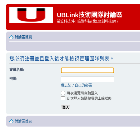
UBLink技術團隊討論區
裕笠科技(中),遠豐科技(北),鉅創科技(南)
討論區首頁
您必須註冊並且登入後才能檢視管理團隊列表。
會員名稱:
密碼:
我忘記了自己的密碼
每次瀏覽時自動登入
此次登入請隱藏我的上線狀態
討論區首頁