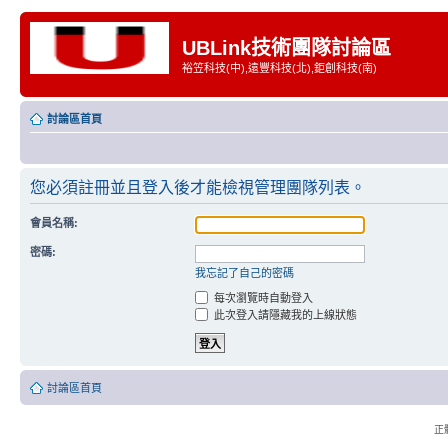
UBLink技術團隊討論區
裕笠科技(中),遠豐科技(北),鉅創科技(南)
討論區首頁
您必須註冊並且登入後才能檢視管理團隊列表。
會員名稱:
密碼:
我忘記了自己的密碼
每次瀏覽時自動登入
此次登入請隱藏我的上線狀態
討論區首頁
正