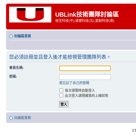
UBLink技術團隊討論區
裕笠科技(中),遠豐科技(北),鉅創科技(南)
討論區首頁
您必須註冊並且登入後才能檢視管理團隊列表。
會員名稱:
密碼:
我忘記了自己的密碼
每次瀏覽時自動登入
此次登入請隱藏我的上線狀態
討論區首頁
正