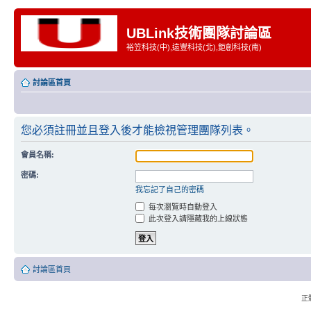
UBLink技術團隊討論區
裕笠科技(中),遠豐科技(北),鉅創科技(南)
討論區首頁
您必須註冊並且登入後才能檢視管理團隊列表。
會員名稱:
密碼:
我忘記了自己的密碼
每次瀏覽時自動登入
此次登入請隱藏我的上線狀態
討論區首頁
正