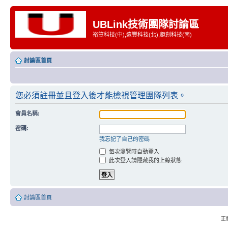
UBLink技術團隊討論區
裕笠科技(中),遠豐科技(北),鉅創科技(南)
討論區首頁
您必須註冊並且登入後才能檢視管理團隊列表。
會員名稱:
密碼:
我忘記了自己的密碼
每次瀏覽時自動登入
此次登入請隱藏我的上線狀態
討論區首頁
正