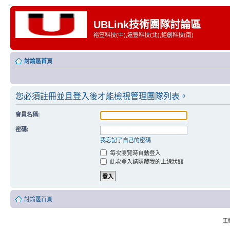
UBLink技術團隊討論區
裕笠科技(中),遠豐科技(北),鉅創科技(南)
討論區首頁
您必須註冊並且登入後才能檢視管理團隊列表。
會員名稱:
密碼:
我忘記了自己的密碼
每次瀏覽時自動登入
此次登入請隱藏我的上線狀態
討論區首頁
正