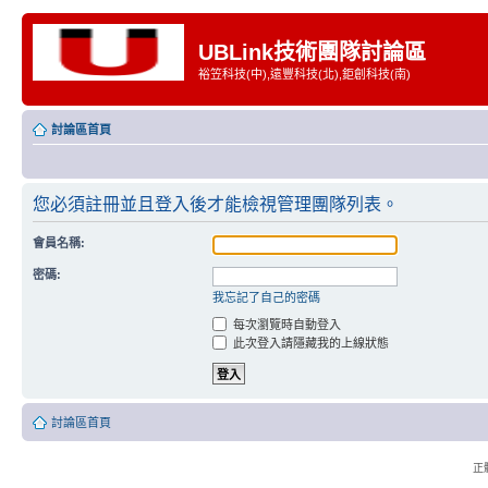
UBLink技術團隊討論區
裕笠科技(中),遠豐科技(北),鉅創科技(南)
討論區首頁
您必須註冊並且登入後才能檢視管理團隊列表。
會員名稱:
密碼:
我忘記了自己的密碼
每次瀏覽時自動登入
此次登入請隱藏我的上線狀態
討論區首頁
正