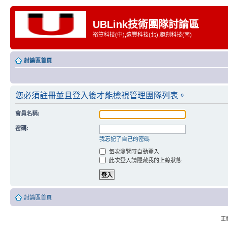
UBLink技術團隊討論區
裕笠科技(中),遠豐科技(北),鉅創科技(南)
討論區首頁
您必須註冊並且登入後才能檢視管理團隊列表。
會員名稱:
密碼:
我忘記了自己的密碼
每次瀏覽時自動登入
此次登入請隱藏我的上線狀態
討論區首頁
正