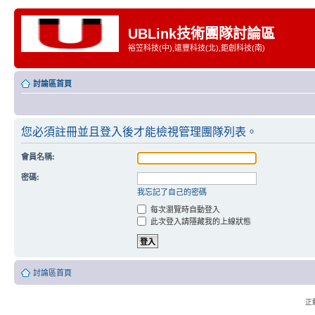
UBLink技術團隊討論區
裕笠科技(中),遠豐科技(北),鉅創科技(南)
討論區首頁
您必須註冊並且登入後才能檢視管理團隊列表。
會員名稱:
密碼:
我忘記了自己的密碼
每次瀏覽時自動登入
此次登入請隱藏我的上線狀態
討論區首頁
正