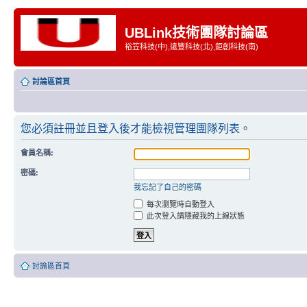
UBLink技術團隊討論區
裕笠科技(中),遠豐科技(北),鉅創科技(南)
討論區首頁
您必須註冊並且登入後才能檢視管理團隊列表。
會員名稱:
密碼:
我忘記了自己的密碼
每次瀏覽時自動登入
此次登入請隱藏我的上線狀態
討論區首頁