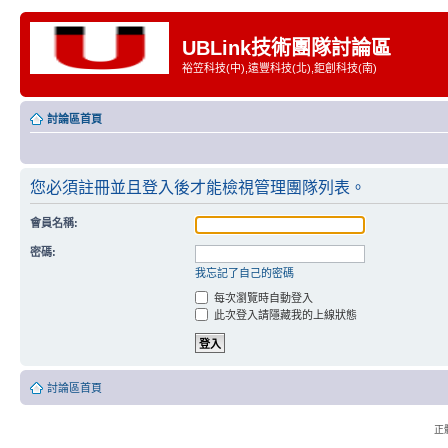
UBLink技術團隊討論區
裕笠科技(中),遠豐科技(北),鉅創科技(南)
討論區首頁
您必須註冊並且登入後才能檢視管理團隊列表。
會員名稱:
密碼:
我忘記了自己的密碼
每次瀏覽時自動登入
此次登入請隱藏我的上線狀態
討論區首頁
正