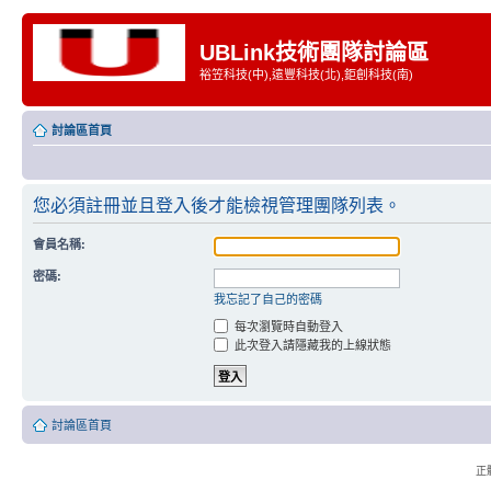
UBLink技術團隊討論區
裕笠科技(中),遠豐科技(北),鉅創科技(南)
討論區首頁
您必須註冊並且登入後才能檢視管理團隊列表。
會員名稱:
密碼:
我忘記了自己的密碼
每次瀏覽時自動登入
此次登入請隱藏我的上線狀態
討論區首頁
正